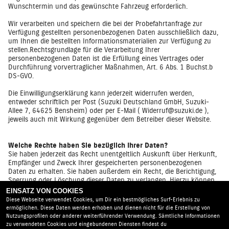
Wunschtermin und das gewünschte Fahrzeug erforderlich.
Wir verarbeiten und speichern die bei der Probefahrtanfrage zur
Verfügung gestellten personenbezogenen Daten ausschließlich dazu,
um Ihnen die bestellten Informationsmaterialien zur Verfügung zu
stellen.Rechtsgrundlage für die Verarbeitung Ihrer
personenbezogenen Daten ist die Erfüllung eines Vertrages oder
Durchführung vorvertraglicher Maßnahmen, Art. 6 Abs. 1 Buchst.b
DS-GVO.
Die Einwilligungserklärung kann jederzeit widerrufen werden,
entweder schriftlich per Post (Suzuki Deutschland GmbH, Suzuki-
Allee 7, 64625 Bensheim) oder per E-Mail (
Widerruf@suzuki.de
),
jeweils auch mit Wirkung gegenüber dem Betreiber dieser Website.
Welche Rechte haben Sie bezüglich Ihrer Daten?
Sie haben jederzeit das Recht unentgeltlich Auskunft über Herkunft,
Empfänger und Zweck Ihrer gespeicherten personenbezogenen
Daten zu erhalten. Sie haben außerdem ein Recht, die Berichtigung,
Sperrung oder Löschung dieser Daten zu verlangen. Hierzu können
Sie sich jederzeit an die folgende Adresse wenden:
info@suhraus-
EINSATZ VON COOKIES
motorshop.de
Geben Sie hierbei an ob Sie Auskunft zu den erfassten
Diese Webseite verwendet Cookies, um Dir ein bestmögliches Surf-Erlebnis zu
Daten erhalten möchten oder eine Löschung beantragen möchten.
ermöglichen. Diese Daten werden erhoben und dienen nicht für die Erstellung von
Nutzungsprofilen oder anderer weiterführender Verwendung. Sämtliche Informationen
zu verwendeten Cookies und eingebundenen Diensten findest du