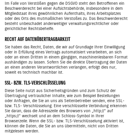
Im Falle von Verstößen gegen die DSGVO steht den Betroffenen ein
Beschwerderecht bei einer Aufsichtsbehörde, insbesondere in dem
Mitgliedstaat ihres gewöhnlichen Aufenthalts, ihres Arbeitsplatzes
oder des Orts des mutmaßlichen Verstoßes zu. Das Beschwerderecht
besteht unbeschadet anderweitiger verwaltungsrechtlicher oder
gerichtlicher Rechtsbehelfe.
RECHT AUF DATENÜBERTRAGBARKEIT
Sie haben das Recht, Daten, die wir auf Grundlage Ihrer Einwilligung
oder in Erfüllung eines Vertrags automatisiert verarbeiten, an sich
oder an einen Dritten in einem gängigen, maschinenlesbaren Format
aushändigen zu lassen. Sofern Sie die direkte Übertragung der Daten
an einen anderen Verantwortlichen verlangen, erfolgt dies nur,
soweit es technisch machbar ist.
SSL- BZW. TLS-VERSCHLÜSSELUNG
Diese Seite nutzt aus Sicherheitsgründen und zum Schutz der
Übertragung vertraulicher Inhalte, wie zum Beispiel Bestellungen
oder Anfragen, die Sie an uns als Seitenbetreiber senden, eine SSL-
bzw. TLS- Verschlüsselung. Eine verschlüsselte Verbindung erkennen
Sie daran, dass die Adresszeile des Browsers von „http://“ auf
„https://“ wechselt und an dem Schloss-Symbol in Ihrer
Browserzeile. Wenn die SSL- bzw. TLS-Verschlüsselung aktiviert ist,
können die Daten, die Sie an uns übermitteln, nicht von Dritten
mitgelesen werden.