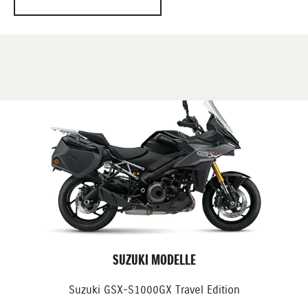
Humboldtstraße eröffnet. Mit zunehmender Popularität
von SUHRAU´S MOTORSHOP und ständig wachsendem
Kundenstamm wurde im März 1990 die Zusammenlegung
der beiden Geschäfte und der Umzug in größere
Räumlichkeiten realisiert.
Anfang 2008 erfolgte nun der hoffentlich letzte Umzug in
neue Räumlichkeiten in Hannover-Hainholz in der
Krepenstr. 6.
Im Jahr 2009 hat Reimund Bessel nach über 20 Jahren
Betriebszugehörigkeit SUHRAU'S MOTOSHOP
übernommen und führt es in gewohnt zuverlässiger und
freundlicher Art weiter.
Im Herbst 2011 wurde Verkauf und Werkstatt in den
nebenan freigewordenen Räumen mit nunmehr 600qm
Fläche zusammengelegt.
Eine große Auswahl an Neu- und Gebrauchtmotorrädern
SUZUKI MODELLE
laden neben einem attraktiven Zubehörprogramm zum
"Schnuppern" ein. Das Team von Suhrau's Motorshop
bietet eine qualifizierte Kundenberatung und Betreuung
Suzuki GSX-S1000GX Travel Edition
rund um das Motorrad. Der Status als SUZUKI-