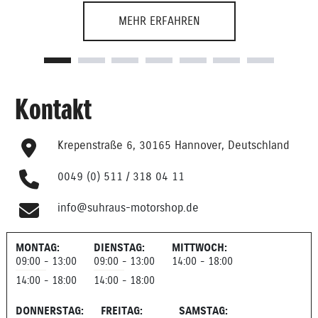
Vertragspartner verpflichtet zu einem höchstmöglichen
MEHR ERFAHREN
Standard, von der Beratung über den Verkauf bis hin zum
optimalen Werkstattservice. Diesen Standard mehr als zu
erfüllen, ist Teil der Firmenphilosophie von Georg Suhrau
und seinem motivierten Team.
Kontakt
Krepenstraße 6, 30165 Hannover, Deutschland
0049 (0) 511 / 318 04 11
info@suhraus-motorshop.de
MONTAG:
DIENSTAG:
MITTWOCH:
09:00 - 13:00
09:00 - 13:00
14:00 - 18:00
14:00 - 18:00
14:00 - 18:00
DONNERSTAG:
FREITAG:
SAMSTAG: