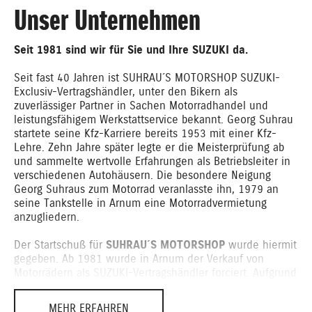
Unser Unternehmen
Seit 1981 sind wir für Sie und Ihre SUZUKI da.
Seit fast 40 Jahren ist SUHRAU´S MOTORSHOP SUZUKI-
Exclusiv-Vertragshändler, unter den Bikern als
zuverlässiger Partner in Sachen Motorradhandel und
leistungsfähigem Werkstattservice bekannt. Georg Suhrau
startete seine Kfz-Karriere bereits 1953 mit einer Kfz-
Lehre. Zehn Jahre später legte er die Meisterprüfung ab
und sammelte wertvolle Erfahrungen als Betriebsleiter in
verschiedenen Autohäusern. Die besondere Neigung
Georg Suhraus zum Motorrad veranlasste ihn, 1979 an
seine Tankstelle in Arnum eine Motorradvermietung
anzugliedern.
Der Startschuß für
SUHRAU´S MOTORSHOP
wurde hiermit
gegeben. Ab 1981 wurde in Arnum der Verkauf von
Motorrädern als SUZUKI-Vertragshändler forciert. Aufgrund
des raschen Wachstums des Motorradhandels wurde
1985 ein weiteres Verkaufsgeschäft in Hannover in der
MEHR ERFAHREN